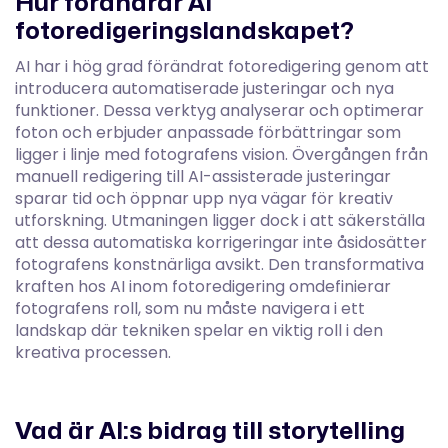
Hur förändrar AI
fotoredigeringslandskapet?
AI har i hög grad förändrat fotoredigering genom att
introducera automatiserade justeringar och nya
funktioner. Dessa verktyg analyserar och optimerar
foton och erbjuder anpassade förbättringar som
ligger i linje med fotografens vision. Övergången från
manuell redigering till AI-assisterade justeringar
sparar tid och öppnar upp nya vägar för kreativ
utforskning. Utmaningen ligger dock i att säkerställa
att dessa automatiska korrigeringar inte åsidosätter
fotografens konstnärliga avsikt. Den transformativa
kraften hos AI inom fotoredigering omdefinierar
fotografens roll, som nu måste navigera i ett
landskap där tekniken spelar en viktig roll i den
kreativa processen.
Vad är AI:s bidrag till storytelling