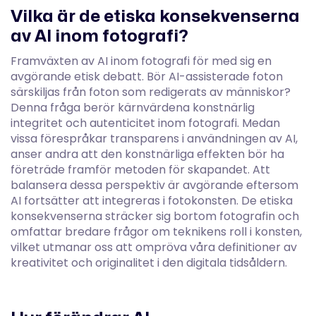
Vilka är de etiska konsekvenserna
av AI inom fotografi?
Framväxten av AI inom fotografi för med sig en
avgörande etisk debatt. Bör AI-assisterade foton
särskiljas från foton som redigerats av människor?
Denna fråga berör kärnvärdena konstnärlig
integritet och autenticitet inom fotografi. Medan
vissa förespråkar transparens i användningen av AI,
anser andra att den konstnärliga effekten bör ha
företräde framför metoden för skapandet. Att
balansera dessa perspektiv är avgörande eftersom
AI fortsätter att integreras i fotokonsten. De etiska
konsekvenserna sträcker sig bortom fotografin och
omfattar bredare frågor om teknikens roll i konsten,
vilket utmanar oss att ompröva våra definitioner av
kreativitet och originalitet i den digitala tidsåldern.