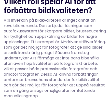
Vilken roll spelar AI för att
förbättra bildkvaliteten?
AI:s inverkan på bildkvaliteten är inget annat än
revolutionerande. Den erbjuder lösningar som
autofokussystem för skarpare bilder, brusreducering
för tydlighet och uppskalning av bilder för högre
upplösningar. Ett exempel är AI-driven stilöverföring,
som gör det möjligt för fotografer att ge sina bilder
en unik konstnärlig prägel. Sådana framsteg
understryker AI:s förmåga att inte bara bibehålla
utan även höja kvaliteten på fotografiskt arbete,
vilket passar både professionella fotografer och
amatörfotografer. Dessa AI-drivna förbättringar
omformar branschens standarder för bildkvalitet
och gör det möjligt för fotografer att uppnå resultat
som en gång ansågs omöjliga utan omfattande
manuella ingrepp.