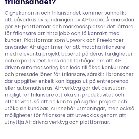
frilansandet?
Gig-ekonomin och frilansandet kommer sannolikt
att påverkas av spridningen av AI-teknik. Å ena sidan
gör AI-plattformar och marknadsplatser det lättare
för frilansare att hitta jobb och få kontakt med
kunder. Plattformar som Upwork och Freelancer
använder AI-algoritmer för att matcha frilansare
med relevanta projekt baserat på deras färdigheter
och expertis. Det finns dock farhågor om att AI-
driven automatisering kan leda till ökad konkurrens
och pressade löner för frilansare, särskilt i branscher
där uppgifter enkelt kan läggas ut på entreprenad
eller automatiseras. AI-verktyg gör det dessutom
möjligt för frilansare att öka sin produktivitet och
effektivitet, så att de kan ta på sig fler projekt och
utöka sin kundbas. AI innebär utmaningar, men också
möjligheter för frilansare att utvecklas genom att
utnyttja AI-drivna verktyg och plattformar.