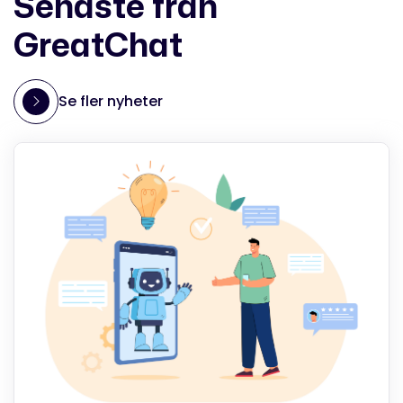
Senaste från
GreatChat
Se fler nyheter